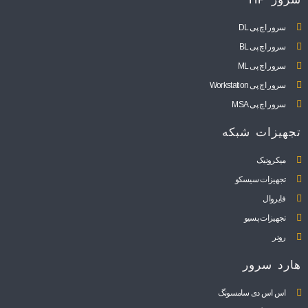
سرور اچ پی DL
سرور اچ پی BL
سرور اچ پی ML
سرور اچ پی Workstation
سرور اچ پی MSA
تجهیزات شبکه
میکروتیک
تجهیزات سیسکو
فایروال
تجهیزات پسیو
روتر
هارد سرور
اس اس دی سامسونگ