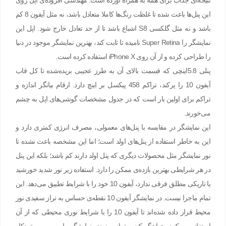
نتیجه‌ای جذاب برای همه به همراه آورده است. مهندسی افزوده‌ی اپل روی
این پنل‌ها باعث شده تا غلظت رنگ‌ها کاملا متعادل باشد، نه مثل آیفون 8 کم
باشد و نه مثل گلکسی S8 اشباع باشد تا از حد تعادل خارج شود. اپل این
نمایشگر را Super Retina نامیده تا ثابت کند، بهترین نمایشگر موجود در دنیا
را طراحی کرده و از آن روی iPhone X استفاده کرده است.
پنلی 5.8اینچی که قسمت بالای آن به طرز عجیبی بریده‌شده تا کل قاب
آیفون 10 را پرکند، تراکم 458 پیکسل بر اینچ دارد. ارقام بیانگر اندازه و
تراکم برای اولین بار است که در جدول مشخصات گوشی‌های اپل به چشم
می‌خورند.
این نمایشگر در مقایسه با پنل‌های معمولی، مصرف انرژی کمتری دارد و
این به خاطر استفاده از پنل‌های اولد است؛ اما این مشخصه باعث نشده تا
نور نمایشگر مثل محصولات دیگری که پنل اولد دارند کم باشد؛ بلکه این پنل
در هر شرایطی بهترین بازده‌ی ممکن را دارد. استفاده زیر نور شدید خورشید
یا تاریکی مطلق فرقی ندارد، آیفون 10 خود را با شرایط تطبیق می‌دهد. این
تمام ماجرا نیست. در نمایشگر آیفون 10 نقطه‌ی حساس به تراز سفیدی نور
محیط قرار داده ‌شده‌اند تا آیفون 10 را با شرایط نوری محیطی که از آن