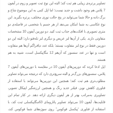
تصاویر پرتره‌ی زیبایی هم ثبت کند؛ البته این نوع ثبت تصویر و زوم در آیفون
7 پلاس هم وجود داشت و جدید نیست؛ اما اپل کمی به این موضوع شاخ و
برگ داده و حالا شما می‌توانید در پنج حالت نوری مختلف، پرتره بگیرید. این
نوع عکاسی به شما امکان می‌دهد از هر جسم یا شخصی در فاصله‌ی دو
متری تصویری با افکت‌های جذاب ثبت کنید. دو دوربین آیفون 10 مشخصات
متفاوتی دارند. یکی از آن‌ها لنز عریض و دیگری لنز تله‌فتو دارد؛ البته این دو
دوربین فقط در نوع لنز متفاوت نیستند؛ بلکه عدد دیافراگم آن‌ها هم متفاوت
است و تنها در عدد سنسور که آن‌هم 12 مگاپیکسل است، شبیه به هم
هستند.
اپل ادعا کرده که دوربین‌های آیفون 10 در مقایسه با دوربین‌های آیفون 7
پلاس، سنسور‌های بزرگ‌تر و البته سریع‌تری دارد که درنتیجه می‌تواند تصاویر
مطلوب‌تری هم ثبت کنند؛ همچنین این دوربین‌ها می‌توانند با استفاده از
فناوری کاهش نویز، فیلتر جدید رنگ و همچنین لرزشگیر اپتیکال تصویر،
تصاویری به‌مراتب بهتر از هر آیفون دیگری ارائه دهند. در کنار تمام این
قابلیت‌ها، آیفون 10 می‌تواند تصاویر پانارومای 63مگاپیکسلی ثبت کند، با
استفاده از فناوری “پیکسل فوکوس” روی سوژه‌های شما فوکوس کند،