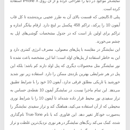
نمایشگر موجود در دنیا را طراحی کرده و از آن روی iPhone X استفاده
کرده است.
پنلی 5.8اینچی که قسمت بالای آن به طرز عجیبی بریده‌شده تا کل قاب
آیفون 10 را پرکند، تراکم 458 پیکسل بر اینچ دارد. ارقام بیانگر اندازه و
تراکم برای اولین بار است که در جدول مشخصات گوشی‌های اپل به
چشم می‌خورند.
این نمایشگر در مقایسه با پنل‌های معمولی، مصرف انرژی کمتری دارد و
این به خاطر استفاده از پنل‌های اولد است؛ اما این مشخصه باعث نشده تا
نور نمایشگر مثل محصولات دیگری که پنل اولد دارند کم باشد؛ بلکه این
پنل در هر شرایطی بهترین بازده‌ی ممکن را دارد. استفاده زیر نور شدید
خورشید یا تاریکی مطلق فرقی ندارد، آیفون 10 خود را با شرایط تطبیق
می‌دهد. این تمام ماجرا نیست. در نمایشگر آیفون 10 نقطه‌ی حساس به
تراز سفیدی نور محیط قرار داده ‌شده‌اند تا آیفون 10 را با شرایط نوری
محیطی که از آن استفاده می‌کنید، هماهنگ کند و تراز سفیدی نمایشگر را
به‌صورت خودکار تغییر دهد. این فناوری که با نام True-Tone نام‌گذاری
شده، کمک می‌کند رنگ‌های نمایشگر در هر نوری نزدیک‌ترین غلظت و تراز