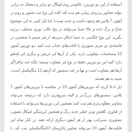
استفاده از این دو دوربین، علاوه‌بر زوم اپتیکال دو برابر و دیجیتال ده برابر،
بتواند تصاویر پرتره‌ی زیبایی هم ثبت کند؛ البته این نوع ثبت تصویر و زوم در
آیفون 7 پلاس هم وجود داشت و جدید نیست؛ اما اپل کمی به این موضوع
شاخ و برگ داده و حالا شما می‌توانید در پنج حالت نوری مختلف، پرتره
بگیرید. این نوع عکاسی به شما امکان می‌دهد از هر جسم یا شخصی در
فاصله‌ی دو متری تصویری با افکت‌های جذاب ثبت کنید. دو دوربین آیفون
10 مشخصات متفاوتی دارند. یکی از آن‌ها لنز عریض و دیگری لنز تله‌فتو
دارد؛ البته این دو دوربین فقط در نوع لنز متفاوت نیستند؛ بلکه عدد دیافراگم
آن‌ها هم متفاوت است و تنها در عدد سنسور که آن‌هم 12 مگاپیکسل است،
شبیه به هم هستند.
اپل ادعا کرده که دوربین‌های آیفون 10 در مقایسه با دوربین‌های آیفون 7
پلاس، سنسور‌های بزرگ‌تر و البته سریع‌تری دارد که درنتیجه می‌تواند
تصاویر مطلوب‌تری هم ثبت کنند؛ همچنین این دوربین‌ها می‌توانند با استفاده
از فناوری کاهش نویز، فیلتر جدید رنگ و همچنین لرزشگیر اپتیکال تصویر،
تصاویری به‌مراتب بهتر از هر آیفون دیگری ارائه دهند. در کنار تمام این
قابلیت‌ها، آیفون 10 می‌تواند تصاویر پانارومای 63مگاپیکسلی ثبت کند، با