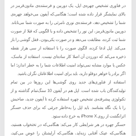
در فناوری تشخیص چهره‌ی اپل، یک دوربین و فرستنده‌ی مادون‌قرمز در
بالای نمایشگر قرار داده ‌شده‌ است؛ هنگامی‌که آیفون می‌خواهد چهره‌ی
شما را تشخیص دهد، فرستنده‌ی نوری نامرئی را به ‌صورت شما می‌تاباند.
دوربین مادون‌قرمز، این نور را تشخیص داده و با الگویی که قبلا از صورت
شما ثبت کرده، مطابقت می‌دهد و در صورت یکی‌بودن، قفل گوشی را باز
می‌کند. اپل ادعا کرده، الگوی صورت را با استفاده از سی هزار نقطه
ذخیره می‌کند که دورزدن آن اصلا کار ساده‌ای نیست. استفاده از ماسک،
عکس یا موارد مشابه نمی‌تواند امنیت اطلاعات شما را به خطر اندازد؛ اما
اگر برادر یا خواهر دوقلو دارید، باید برای امنیت اطلاعاتتان نگران باشید.
استفاده از فناوری‌های جدید روی گوشی‌ها این روزها در بین تمام
تولیدکنندگان باب شده است. اپل هم در آیفون 10 سنگ‌تمام گذاشته و از
تکنولوژی پیشرفته‌ی تشخیص چهره استفاده کرده تا آیفون جدید، صاحبش
را با یک نگاه بشناسد. باید اپل را به‌خاطر جرئتی که برای حذف حسگر
اثرانگشت از روی iPhone X به خرج داده ستود.
حسگر چهره در هر شرایطی کار می‌کند: هنگامی‌که در تختخواب هستید،
هنگامی‌که عینک آفتابی زده‌اید، هنگامی‌که آرایشتان را عوض می‌کنید،