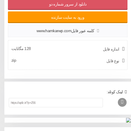
‫دانلود از سرور شماره دو
ورود به سایت سازنده
کلمه عبور فایلwww.hamkarwp.com
128 مگابایت
اندازه فایل
zip
نوع فایل
لینک کوتاه: