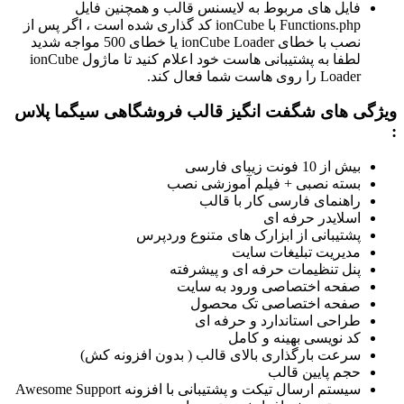
فایل های مربوط به لایسنس قالب و همچنین فایل
Functions.php با ionCube کد گذاری شده است ، اگر پس از
نصب با خطای ionCube Loader یا خطای 500 مواجه شدید
لطفا به پشتیبانی هاست خود اعلام کنید تا ماژول ionCube
Loader را روی هاست شما فعال کند.
ویژگی های شگفت انگیز قالب فروشگاهی سیگما پلاس
:
بیش از 10 فونت زیبای فارسی
بسته نصبی + فیلم آموزشی نصب
راهنمای فارسی کار با قالب
اسلایدر حرفه ای
پشتیبانی از ابزارک های متنوع وردپرس
مدیریت تبلیغات سایت
پنل تنظیمات حرفه ای و پیشرفته
صفحه اختصاصی ورود به سایت
صفحه اختصاصی تک محصول
طراحی استاندارد و حرفه ای
کد نویسی بهینه و کامل
سرعت بارگذاری بالای قالب ( بدون افزونه کش)
حجم پایین قالب
سیستم ارسال تیکت و پشتیبانی با افزونه Awesome Support