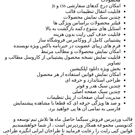
امکان درج کدهای سفارشی css و js
قابلیت انتقال تنظیمات قالب
چندین سبک نمایش محصولات
فیلتر محصولات براساس ویژگی ها
استایل های متنوع دکمه بازگشت به بالا
قابلیت حذف کپی رایت بدون هزینه
پشتیبانی کامل از ووکامرس فروشگاه ساز
فرم های زیبای عضویت در خبرنامه باکس ویژه نویسنده
امکان نمایش محصولات و مطالب مرتبط
قابلیت نمایش نسخه محصول پشتیبانی از کاروسل مطالب و
تصاویر
بخش ویژه دانلود اپلکیشین
امکان نمایش قوانین استفاده از هر محصول
طراحی استاندارد و حرفه ای
چندین سبک هدر و فوتر
چندین سبک صفحه اصلی
مدیریت آسان صفحات از پنل تنظیمات
و صد ها ویژگی حرفه ای که قطعا با مشاهده پیشنمایش
فارسی به تمامی آن ها پی خواهید برد.
قالب وردپرس فروش سیگما حاصل ماه ها تلاش تیم توسعه و
کدنویسی مجموعه همکار وردپرس است ، از شما خواهشمندیم
قوانین کپی رایت را رعایت فرمایید تا طراحان ایرانی انگیزه طراحی