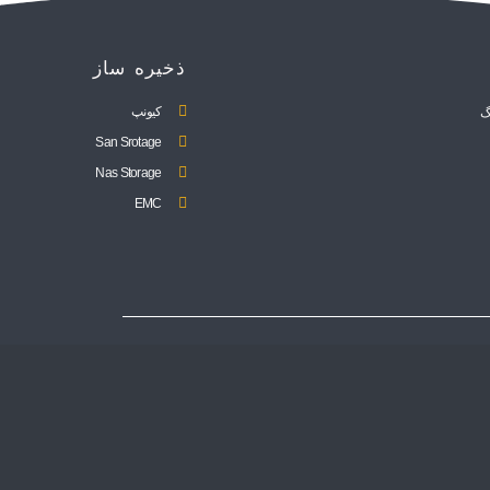
ذخیره ساز
کیونپ
گ
San Srotage
Nas Storage
EMC