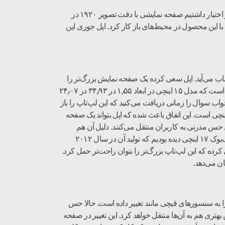
استفاده از یک صفحه نمایش ۱۶ اینچی برای این محصول باعث نشده که کیفیت نمایش تصاویر و ویدیوها کاهش پیدا کند. در مدلی که ما در اختیار داشتیم صفحه نمایشی با دقت تصویر ۱۹۲۰ در
ث شده که بتوان به راحتی با این محصول در محیط‌های باز کار کرد. اپل جوری این
 موضوع واقعا یک دستاورد خوب به حساب می‌آید. اپل سعی کرده یک صفحه نمایش بزرگ‌تر را
تقریبا در همان ابعاد مدل قبلی قرار دهد. مک‌بوک پرو ۱۶ اینچی در ابعاد ۱٫۶۲ در ۳۵٫۷۹ در ۲۴٫۵۹ میلی‌متر ساخته شده است. این در حالی است که مدل ۱۵ اینچی در ابعاد ۱٫۵۵ در ۳۴٫۹۳ در ۲۴٫۰۷
اب سوال را زمانی دریافت می‌کنید که این لپ‌تاپ را باز
ست. دلیل این اتفاق حاشیه‌های باریک صفحه نمایش است. حاشیه‌های صفحه نمایش بسیار کمتر از حاشیه صفحه نمایش مدل‌ ۱۵ اینچی است. این اتفاق باعث شده که اپل بتواند یک صفحه
نظر بگیرد و ابعاد مدل ۱۶ اینچی هم چندان افزایش پیدا نکند. ابعاد کلی مک‌بوک پرو ۱۶ اینچی در کل حس مدرنی به کاربران منتقل می‌کنند. دلیل آن هم
استفاده از یک صفحه نمایش بسیار خوب و جذاب است. صفحه نمایش کیفیت بسیار خوبی دارد. صفحه نمایش بزرگ تا قبل از این روی مک‌بوک ۱۷ اینچی دیده بودیم که تولید آن در سال ۲۰۱۲
ده که این لپ‌تاپ بزرگ‌تر را بتوان راحت‌تر حمل کرد.
ن می‌دهد.
 را به سنسورهای قیچی مانند تغییر داده است. حالا حس
هتری هم به آن‌ها منتقل خواهد کرد. این تغییر در صفحه