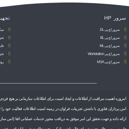
سرور HP
تجهی
سرور اچ پی DL
میک
سرور اچ پی BL
تجه
سرور اچ پی ML
فای
سرور اچ پی Workstation
تجه
سرور اچ پی MSA
روت
امروزه اهمیت مراقبت از اطلاعات و ایجاد امنیت برای اطلاعات سازمانی بر هیچ فرد
ارائه داده و جهت تحقق این امر موفق به دریافت مجوز خدمات عملیاتی افتا (امن سا
ها و سرویس ها)، مجوز شورای عالی انفورماتیک، مجوز نظام صنفی رایانه ای و عضویت