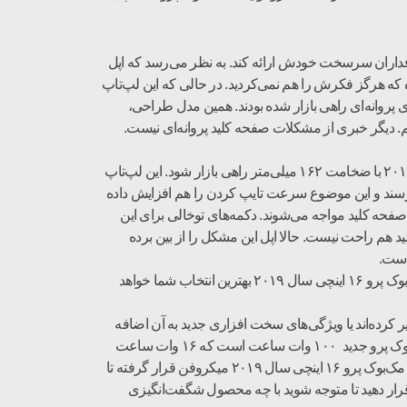
ه آن را به طرفداران سرسخت خودش ارائه کند. به نظر می‌رسد که اپل
رتی ساخته شده که هرگز فکرش را هم نمی‌کردید. در حالی که این لپ‌تاپ
پروانه‌ای راهی بازار شده بودند. همین مدل طراحی،
ا در قسمت صفحه کلید مشاهده می‌کنیم. دیگر خبری از مشکلات صفحه کلید پروانه‌ای نیست.
نه تنها صفحه کلید جدیدی که برای این محصول در نظر گرفته شده، مشکلات قبلی را ندارد، بلکه باعث شده مک‌بوک پرو ۱۶ اینچی سال ۲۰۱۹ با ضخامت ۱۶۲ میلی‌متر راهی بازار شود. این لپ‌تاپ
 دکمه‌ها می‌رسند و این موضوع سرعت تایپ کردن را هم افزایش داده
صفحه کلید مواجه می‌شوند. دکمه‌های توخالی برای این
 هم راحت نیست. حالا اپل این مشکل را از بین برده
است.
اگر از جمله افرادی بودید که برای صفحه کلید بد مدل‌های قبلی نمی‌خواستید مک‌بوک پرو بخرید، الان بهترین فرصت را در اختیار دارید. مک‌بوک پرو ۱۶ اینچی سال ۲۰۱۹ بهترین انتخاب شما خواهد
نی قطعات داخلی تغییر کرده‌اند یا ویژگی‌های سخت افزاری جدید به آن اضافه
شده است. مثلا از کارت گرافیکی AMD Radeon Pro 5000M برای این لپ‌تاپ استفاده شده است. باتری در نظر گرفته شده برای مک‌بوک پرو جدید ۱۰۰ وات ساعت است که ۱۶ وات ساعت
در مقایسه با مدل‌های قبلی بیشتر است. بلندگوهای این لپ‌تاپ هم بهتر از قبل شده و واقعا باید صدای آن‌ها را گوش کنید. در هر دو سمت مک‌بوک پرو ۱۶ اینچی سال ۲۰۱۹ میکروفن قرار گرفته تا
قرار دهید تا متوجه شوید با چه محصول شگفت‌انگیزی