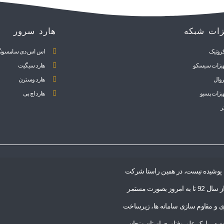
زات شبکه
هارد سرور
روتیک
اس اس دی سامسون
یزات سیسکو
هارد سیگیت
روال
هارد وسترن
یزات پسیو
هارد اچ پی
ر
ی پوشیده نیست، در همین راستا شرکت
امن پردازان فناوری با داشتن تجربیات فراوان در زمینه امنیت اطلاعات فعالیت خود را از سال 92 تا به امروز بصورت مستمر
زی و مقاوم سازی سامانه ها، زیرساخت
 در پارک علم وفناوری استان زنجان