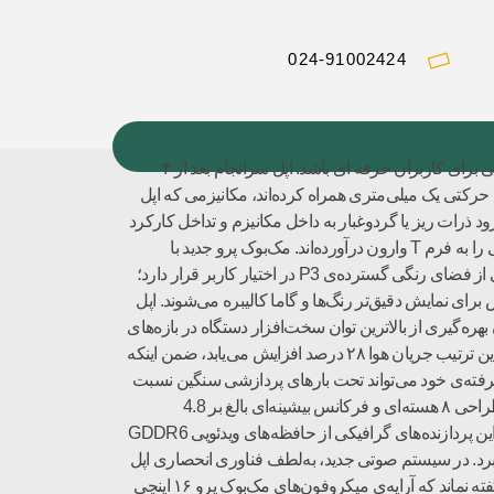
024-91002424
صفحه کلید کاملا جدید ، صفحه نمایش بزرگتر ، صدای بهتر و عملکرد سریع تر باعث شده است که MacBook Pro 16 اینچی گزینه ای عالی برای کاربران حرفه ای باشد. اپل سرانجام بعد از ۴
ی را با مکانیزم قیچی بازطراحی‌شده‌ای با عمق حرکتی یک میلی‌متری همراه کرده‌اند، مکانیزمی که اپل
ب از ورود ذرات ریز یا گردوغبار به داخل مکانیزم و تداخل کارکرد
آن جلوگیری شود. با وجود بهره‌گیری از تاچ‌بار، طراحان اپل، کلید Escape فیزیکی را برای کاربران حرفه‌ای تدارک دیده اند و کلیدهای جهتی را به فرم T‌ وارون درآورده‌اند. مک‌بوک پرو جدید با
نمایشگر ۱۶ اینچی، از بزرگ‌ترین پنل رتینا در دنیای لپ‌تاپ‌ها بهره می‌برد. همانند گذشته روشنایی پنل به ۵۰۰ نیت می‌رسد و پوشش کاملی از فضای رنگی گسترده‌ی P3 در اختیار کاربر قرار دارد؛
م پنل‌ها به‌صورت پیش‌فرض برای نمایش دقیق‌تر رنگ‌ها و گاما کالیبره می‌شوند. اپل
که امکان بهره‌گیری از بالاترین توان سخت‌افزار دستگاه در بازه‌های
زمانی طولانی‌تر فراهم می‌سازد. سیستم خنک‌کننده‌ی جدید از فن‌های بزرگ‌تر با پره‌های طویل در کنار دریچه‌های وسیع‌تر بهره می‌برد، بدین‌ ترتیب جریان هوا ۲۸ درصد افزایش می‌یابد، ضمن اینکه
ید مک‌بوک پرو ۱۶ اینچی به‌لطف سیستم خنک‌کننده‌ی پیشرفته‌ی خود می‌‌تواند تحت بارهای پردازشی سنگین نسبت
به طراحی پیشین تا ۱۲ وات توان بیشتر به‌صورت پایدار ارائه دهد.مک‌بوک پرو ۱۶ اینچی مدل MVVK2 از پردازنده‌های نسل نهمی اینتل با طراحی ۸ هسته‌ای و فرکانس بیشینه‌ای بالغ بر 4.8
گیگاهرتز در کنار پردازنده‌های گرافیکی سری Radeon Pro 5500M‌ AMD به‌عنوان نخستین GPU-‌های موبایل ۷ نانومتری بهره می‌گیرد. این پردازنده‌های گرافیکی از حافظه‌های ویدئویی GDDR6
وتی بازطراحی‌شده‌ای با ۶ اسپیکر و دقت صدای زیاد بهره می‌برد. در سیستم صوتی جدید، به‌لطف فناوری انحصاری اپل
از دو درایور در خلاف جهت هم استفاده شده است تا بدین ترتیب ارتعاشات ناخواسته‌ای که منجر به اعوجاج صدا می‌شوند، کاهش یابند. ناگفته نماند که آرایه‌ی میکروفون‌های مک‌بوک پرو ۱۶ اینچی