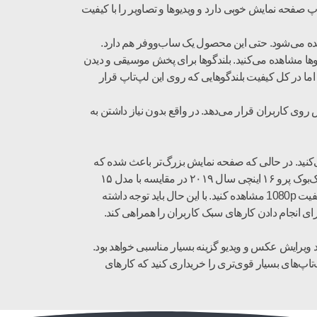
ه شده است. لپ‌تاپی که عملکرد بهتری در مقایسه با مدل ۱۵ اینچی دارد. این لپ‌تاپ صفحه نمایش خوبی دارد و ویدیوها و تصاویر را با کیفیت
ای داخلی‌ای که برای این محصول به کار رفته است هم کیفیت بسیار خوبی دارند. شش بلندگو روی مک‌بوک پرو ۱۶ اینچی ۲۰۱۹ دیده می‌شود. حتی این محصول یک ساب‌ووفر هم دارد.
وها مشاهده می‌کنید. بلندگوها برای پخش موسیقی و دیدن
 اما در کل کیفیت بلندگوهایی که روی این لپ‌تاپ قرار
وی کاربران قرار می‌دهد. در واقع بدون نیاز داشتن به
ندوزی، باتری بهتری داشتند. این موضوع را در مک‌بوک پرو ۱۶ اینچی سال ۲۰۱۹ هم مشاهده می‌کنید. در حالی که صفحه نمایش بزرگ‌تر باعث شده که
این محصول باتری بیشتری مصرف کند، اما همچنان کاربران را تحت تاثیر قرار خواهد داد. اپل موفق شده عملکرد باتری را بهبود ببخشد. مک‌بوک پرو ۱۶ اینچی سال ۲۰۱۹ در مقایسه با مدل ۱۵
اینچی باتری بیشتری نگه می‌دارد. اگر میزان روشنایی صفحه نمایش را روی ۵۰ درصد قرار دهید، می‌توانید ۱۱ ساعت ۴۰ دقیقه ویدیو با کیفیت 1080p مشاهده ‌کنید. با این حال باید توجه داشته
رفه‌ای مانند ویرایش عکس و ویدیو گزینه بسیار مناسبی خواهد بود.
پ‌تاپ‌های بسیار قوی‌تری را خریداری کنید که کارهای