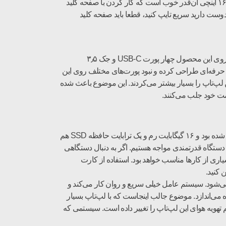
کلید باعث شده که کاربران بتوانند با سرعت بیشتری تایپ کنند و ضخامت کلی دستگاه هم افزایش پیدا نکند. تغییرات صفحه کلید مک‌بوک ۱۶ اینچی آن‌قدر خوب است که کار کردن با صفحه کلید
گر دوست دارید سریع تایپ کنید، قطعا باید صفحه کلید
اپل کلی تغییر در این محصول قرار داده و یکی از تغییراتی که دوست داشتیم آن را مشاهده کنیم، استفاده از پورت‌های بیشتر بود. همچنان روی این محصول چهار پورت USB-C و جک ۳٫۵
 هم پورت‌های دیگر روی این محصول نیست. اپل مک‌بوک پرو ۱۶ اینچی را برای افراد حرفه‌ای طراحی کرده و نبود پورت‌های مختلف روی این
ستفاده کرد. این دو پورت کارایی این لپ‌تاپ را بسیار بیشتر می‌کردند. این موضوع باعث شده
مک‌بوک پرو ۱۶ اینچی سال ۲۰۱۹ با مشخصات مختلف راهی بازار شده است. این مدلی که ما در اختیار داشتیم به پردازنده Core i9 مجهز شده بود و ۱۶ گیگابایت رم و یک ترابایت حافظه SSD هم
ی این محصول به حساب می‌آید. با دستگاه قدرتمندی مواجه هستیم. اگر به دنبال دستگاهی
ری از کارها مناسب خواهد بود. استفاده از کارت
 کنید.
 لذت بخش می‌شود. سیستم عامل خیلی سریع و روان کار می‌کند و
ه می‌اندازد. موضوع جالب اینجاست که با لپ‌تاپ بسیار
ویه هوای این لپ‌تاپ را تغییر داده است. سیستمی که