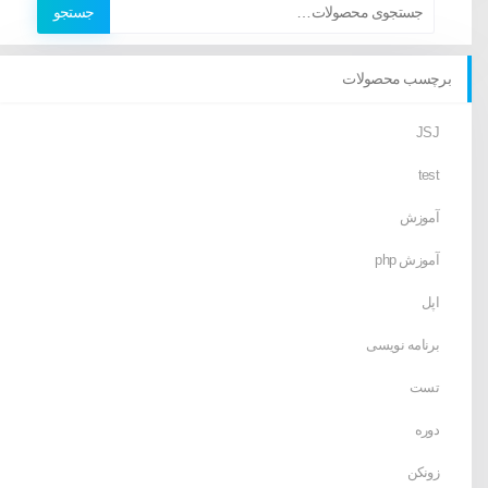
جستجو
برچسب محصولات
JSJ
test
آموزش
آموزش php
اپل
برنامه نویسی
تست
دوره
زونکن