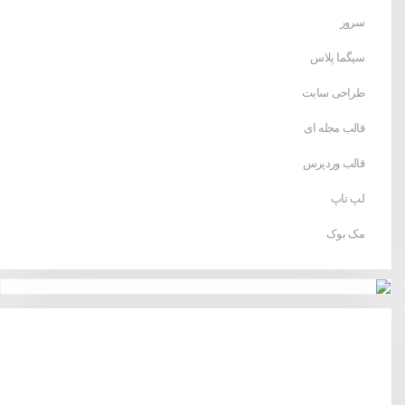
سرور
سیگما پلاس
طراحی سایت
قالب مجله ای
قالب وردپرس
لپ تاپ
مک بوک